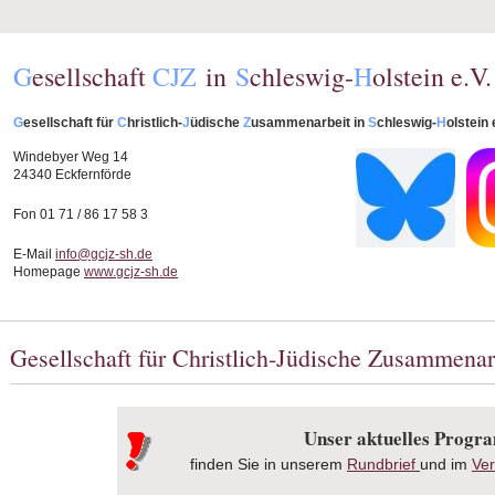
G
esellschaft
CJZ
in
S
chleswig-
H
olstein e.V.
G
esellschaft für
C
hristlich-
J
üdische
Z
usammenarbeit in
S
chleswig-
H
olstein 
Windebyer Weg 14
24340 Eckfernförde
Fon 01 71 / 86 17 58 3
E-Mail
info@gcjz-sh.de
Homepage
www.gcjz-sh.de
Gesellschaft für Christlich-Jüdische Zusammenar
Unser aktuelles Prog
finden Sie in unserem
Rundbrief
und im
Ver